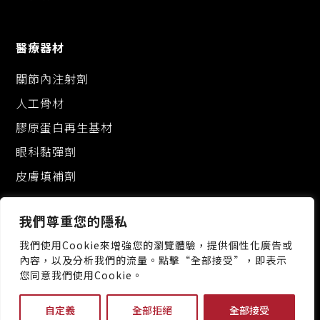
醫療器材
關節內注射劑
人工骨材
膠原蛋白再生基材
眼科黏彈劑
皮膚填補劑
我們尊重您的隱私
我們使用Cookie來增強您的瀏覽體驗，提供個性化廣告或
內容，以及分析我們的流量。點擊“全部接受”，即表示
您同意我們使用Cookie。
桃園市龜山區科技一路88號
+886-3-3287222
自定義
全部拒絕
全部接受