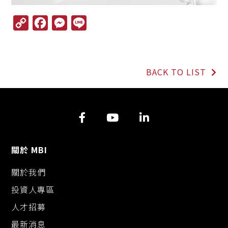
C
F
M
L
o
a
e
i
p
c
s
n
y
e
s
e
L
b
e
BACK TO LIST
i
o
n
n
o
g
k
k
e
r
關於 MBI
關於我們
投資人專區
人才招募
最新消息